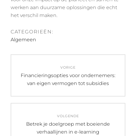
werken aan duurzame oplossingen die echt
het verschil maken.
CATEGORIEËN:
Algemeen
Bericht
VORIGE
navigatie
Vorig
Financieringsopties voor ondernemers:
bericht:
van eigen vermogen tot subsidies
VOLGENDE
Volgend
Betrek je doelgroep met boeiende
bericht:
verhaallijnen in e-learning