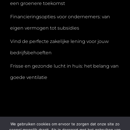
een groenere toekomst
Financieringsopties voor ondernemers: van
eigen vermogen tot subsidies
Vind de perfecte zakelijke lening voor jouw
bedrijfsbehoeften
Frisse en gezonde lucht in huis: het belang van
goede ventilatie
We gebruiken cookies om ervoor te zorgen dat onze site zo
COPYRIGHT © 2026
DIALOOG ACADEMIE
. ALLE
soepel mogelijk draait. Als je doorgaat met het gebruiken van