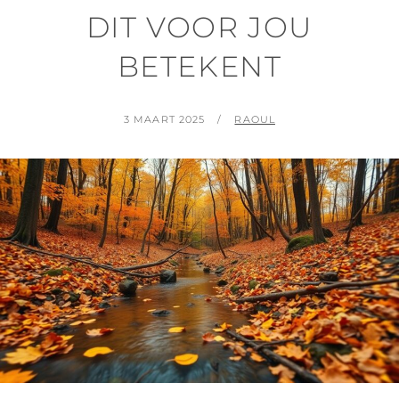
DIT VOOR JOU
BETEKENT
GEPLAATST
BY
3 MAART 2025
RAOUL
OP