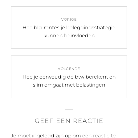
Bericht
VORIGE
navigatie
Vorig
Hoe blg-rentes je beleggingsstrategie
bericht:
kunnen beïnvloeden
VOLGENDE
Volgend
Hoe je eenvoudig de btw berekent en
bericht:
slim omgaat met belastingen
GEEF EEN REACTIE
Je moet
ingelogd zijn op
om een reactie te