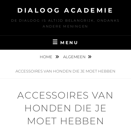
Ga
DIALOOG ACADEMIE
naar
de
DE DIALOOG IS ALTIJD BELANGRIJK, ONDANKS
inhoud
ANDERE MENINGEN
MENU
HOME
ALGEMEEN
ACCESSOIRES VAN HONDEN DIE JE MOET HEBBEN
ACCESSOIRES VAN
HONDEN DIE JE
MOET HEBBEN