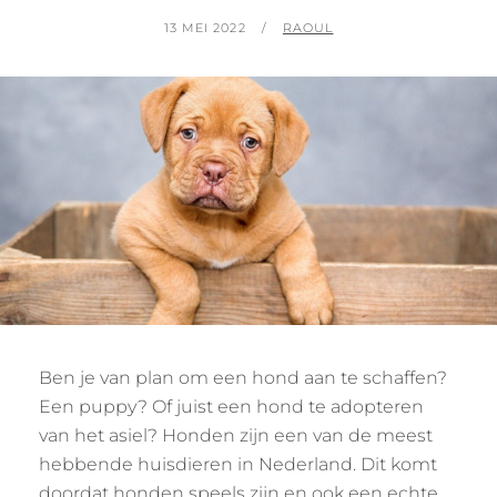
GEPLAATST
BY
13 MEI 2022
RAOUL
OP
Ben je van plan om een hond aan te schaffen?
Een puppy? Of juist een hond te adopteren
van het asiel? Honden zijn een van de meest
hebbende huisdieren in Nederland. Dit komt
doordat honden speels zijn en ook een echte