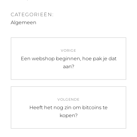
CATEGORIEËN:
Algemeen
Bericht
VORIGE
navigatie
Vorig
Een webshop beginnen, hoe pak je dat
bericht:
aan?
VOLGENDE
Volgend
Heeft het nog zin om bitcoins te
bericht:
kopen?