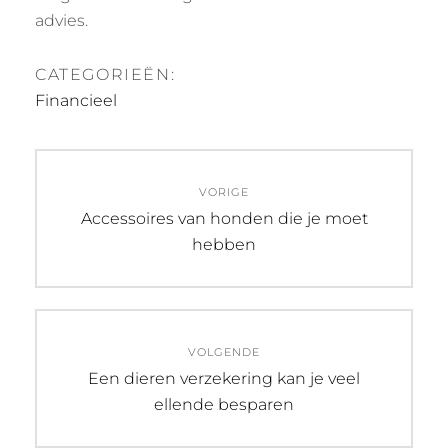
advies.
CATEGORIEËN:
Financieel
Bericht
VORIGE
navigatie
Vorig
Accessoires van honden die je moet
bericht:
hebben
VOLGENDE
Volgend
Een dieren verzekering kan je veel
bericht:
ellende besparen