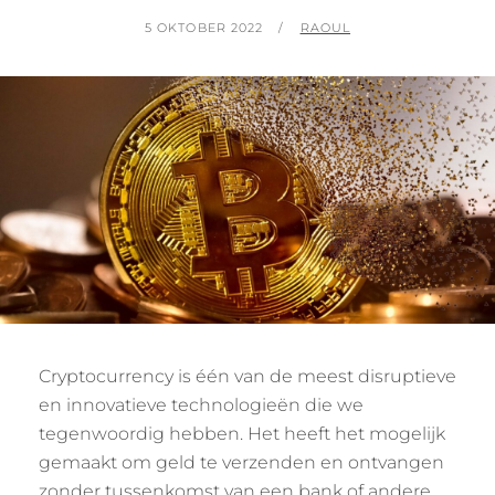
GEPLAATST
BY
5 OKTOBER 2022
RAOUL
OP
Cryptocurrency is één van de meest disruptieve
en innovatieve technologieën die we
tegenwoordig hebben. Het heeft het mogelijk
gemaakt om geld te verzenden en ontvangen
zonder tussenkomst van een bank of andere