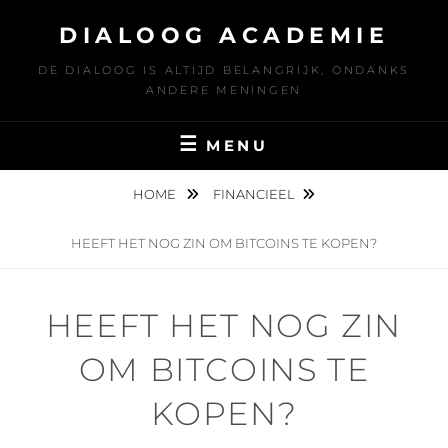
Ga
DIALOOG ACADEMIE
naar
de
DE DIALOOG IS ALTIJD BELANGRIJK, ONDANKS
inhoud
ANDERE MENINGEN
MENU
HOME
FINANCIEEL
HEEFT HET NOG ZIN OM BITCOINS TE KOPEN?
HEEFT HET NOG ZIN
OM BITCOINS TE
KOPEN?