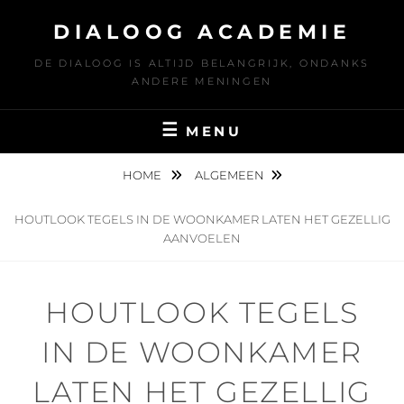
Ga
DIALOOG ACADEMIE
naar
de
DE DIALOOG IS ALTIJD BELANGRIJK, ONDANKS
inhoud
ANDERE MENINGEN
MENU
HOME
ALGEMEEN
HOUTLOOK TEGELS IN DE WOONKAMER LATEN HET GEZELLIG
AANVOELEN
HOUTLOOK TEGELS
IN DE WOONKAMER
LATEN HET GEZELLIG