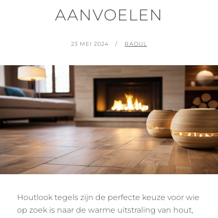
AANVOELEN
GEPLAATST
BY
23 MEI 2024
RAOUL
OP
Houtlook tegels zijn de perfecte keuze voor wie
op zoek is naar de warme uitstraling van hout,