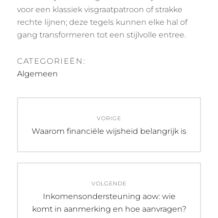
voor een klassiek visgraatpatroon of strakke
rechte lijnen; deze tegels kunnen elke hal of
gang transformeren tot een stijlvolle entree.
CATEGORIEËN:
Algemeen
Bericht
VORIGE
navigatie
Vorig
Waarom financiële wijsheid belangrijk is
bericht:
VOLGENDE
Volgend
Inkomensondersteuning aow: wie
bericht:
komt in aanmerking en hoe aanvragen?