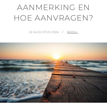
AANMERKING EN
HOE AANVRAGEN?
GEPLAATST
BY
22 AUGUSTUS 2024
RAOUL
OP