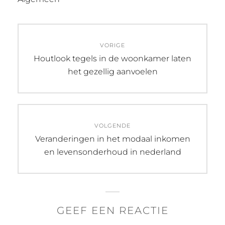
Bericht
VORIGE
navigatie
Vorig
Houtlook tegels in de woonkamer laten
bericht:
het gezellig aanvoelen
VOLGENDE
Volgend
Veranderingen in het modaal inkomen
bericht:
en levensonderhoud in nederland
GEEF EEN REACTIE