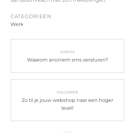
van Bloomreach met zich meebrengen.
CATEGORIEËN:
Werk
Bericht
VORIGE
navigatie
Vorig
Waarom anoniem sms versturen?
bericht:
VOLGENDE
Volgend
Zo til je jouw webshop naar een hoger
bericht:
level!